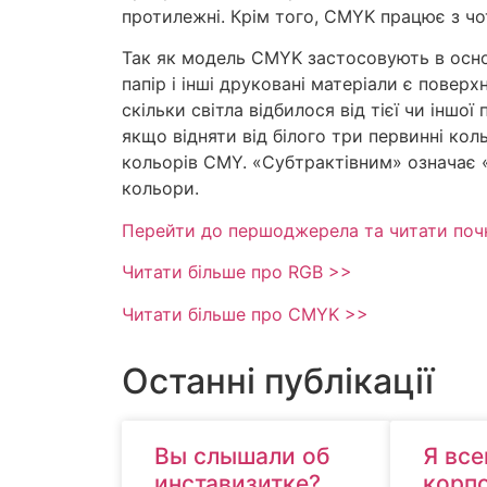
протилежні. Крім того, CMYK працює з чо
Так як модель CMYK застосовують в осно
папір і інші друковані матеріали є повер
скільки світла відбилося від тієї чи іншої
якщо відняти від білого три первинні ко
кольорів CMY. «Субтрактівним» означає «
кольори.
Перейти до першоджерела та читати почн
Читати більше про RGB >>
Читати більше про CMYK >>
Останні публікації
Вы слышали об
Я все
инставизитке?
корп