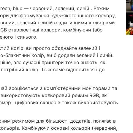
green, blue — червоний, зелений, синій
.
Режим
ьори для формування будь-якого іншого кольору,
рвоний, зелений і синій є адитивними кольорами.
RGB створює інші кольори, комбінуючи (або
еного і синього.
ий колір, ви просто об’єднайте зелений і
-блакитний колір, ви б додали зелений і синій.
ніше, але сучасні принтери точно знають, як
потрібний колір. Те ж саме відноситься і до
чай асоціюється з комп’ютерними моніторами та
 використовують кольоровий режим RGB, як і
 камер і цифрових сканерів також використовують
рним режимом для більшості додатків, полягає в
ольорів. Комбінуючи основні кольори (червоний,