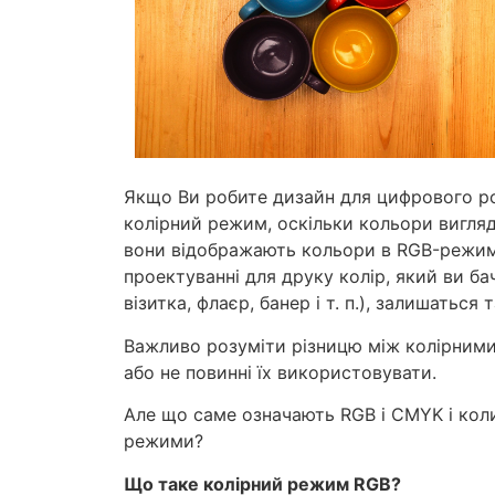
Якщо Ви робите дизайн для цифрового ро
колірний режим, оскільки кольори вигляд
вони відображають кольори в RGB-режим
проектуванні для друку колір, який ви ба
візитка, флаєр, банер і т. п.), залишаться
Важливо розуміти різницю між колірними
або не повинні їх використовувати.
Але що саме означають RGB і CMYK і коли 
режими?
Що таке колірний режим RGB?