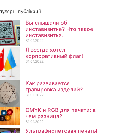
пулярні публікації
Вы слышали об
инставизитке? Что такое
инставизитка.
31.01.2022
Я всегда хотел
корпоративный флаг!
31.01.2022
Как развивается
гравировка изделий?
31.01.2022
CMYK и RGB для печати: в
чем разница?
31.01.2022
Ультрафиолетовая печать!