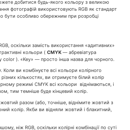
 можете добитися будь-якого кольору з великою
вання фотографій використовують RGB як стандарт
но бути особливо обережним при розробці
RGB, оскільки замість використання «адитивних»
трактивні кольори (
CMYK
— абревіатура
y color
). «Key» — просто інша назва для чорного.
. Коли ви комбінуєте всі кольори колірного
 різних кількостях, ви отримуєте білий колір
лірному режимі CMYK всі кольори віднімаються, і
ом, тим темніше буде кінцевий колір.
жовтий разом (або, точніше, віднімите жовтий з
ний колір. Якби ви відняли жовтий і блакитний,
ому, ніж RGB, оскільки колірні комбінації по суті