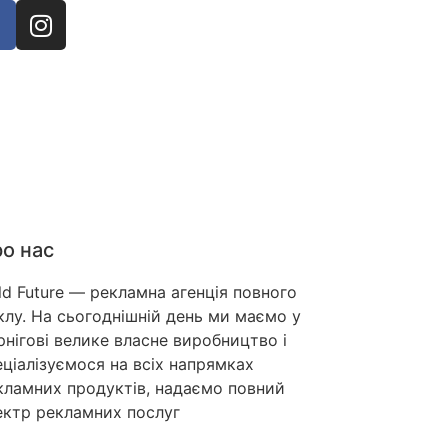
о нас
ld Future — рекламна агенція повного
клу. На сьогоднішній день ми маємо у
рнігові велике власне виробництво і
еціалізуємося на всіх напрямках
кламних продуктів, надаємо повний
ектр рекламних послуг