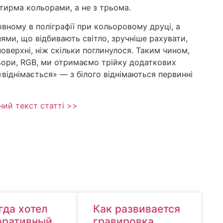
тирма кольорами, а не з трьома.
вному в поліграфії при кольоровому друці, а
хнями, що відбивають світло, зручніше рахувати,
 поверхні, ніж скільки поглинулося. Таким чином,
льори, RGB, ми отримаємо трійку додаткових
віднімається» — з білого віднімаються первинні
ий текст статті >>
гда хотел
Как развивается
оративный
гравировка