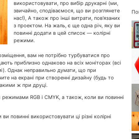
використовувати, про вибір друкарні (ми,
звичайно, сподіваємося, що ви розглянете
По
нас!), А також про інші витрати, пов’язаних
з проектом. На жаль, є ще одна річ, яку ви
повинні додати в цей список — колірні
режими.
зміщення, вам не потрібно турбуватися про
ають приблизно однаково на всіх моніторах (всі
і).
Однак неправильно думати, що при
чите на екрані при створенні дизайну (будь то
 такими ж при друці.
 режимами RGB і CMYK, а також, коли ви повинні
ви повинні використовувати ці різні колірні