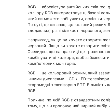
RGB
— абревіатура англійських слів red, 
кольору RGB використовує ці базові кол
який ви можете собі уявити, оскільки че
По суті, це означає, що колірний режим 
«додаючи») різні кількості червоного, зел
Наприклад, якщо ви хочете створити жовт
червоний. Якщо ви хочете створити світло
Очевидно, що на практиці це трохи склад
комбінувати ці кольори, щоб забезпечити 
комп’ютерних моніторів.
RGB — це кольоровий режим, який зазви
іншими дисплеями. LCD / LED-телевізори
старомодні телевізори з ЕПТ. Більшість
RGB.
Причина, по якій RGB є стандартним колі
тому, що він пропонує найширший вибір к