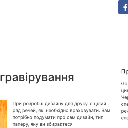
Пр
гравірування
Go
ци
Че
При розробці дизайну для друку, є цілий
сп
ряд речей, які необхідно враховувати. Вам
ре
потрібно подумати про сам дизайн, тип
сп
паперу, яку ви збираєтеся