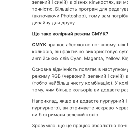
зелений і синій) в різних кількостях, ви
точністю. Більшість програм для редагу
(включаючи Photoshop), тому вам потріб
дизайну для друку.
Що таке колірний режим CMYK?
CMYK
працює абсолютно по-іншому, ніж 
кольорів, він фактично використовує суб
англійських слів
Cyan, Magenta, Yellow, Ke
Основна відмінність полягає в наступному
режиму RGB (червоний, зелений і синій) в
(тобто найбільш чисту комбінацію). У ко
тому, чим більше кольорів ви додаєте раз
Наприклад, якщо ви додасте пурпурний і 
пурпурного), ви отримаєте яскраво-черво
ви б отримали зелений колір.
Зрозуміло, що це працює абсолютно по-інш