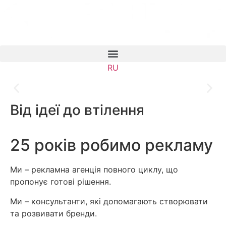
Рекламна продукція будь-
якого розміру
RU
Широкоформатний та ультрафіолетовий друк
Від ідеї до втілення
Дізнатися більше
25 років робимо рекламу
Ми – рекламна агенція повного циклу, що
пропонує готові рішення.
Ми – консультанти, які допомагають створювати
та розвивати бренди.