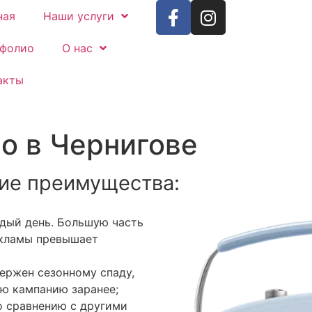
ная
Наши услуги
фолио
О нас
акты
о в Чернигове
ие преимущества:
дый день. Большую часть
екламы превышает
ержен сезонному спаду,
ую кампанию заранее;
о сравнению с другими