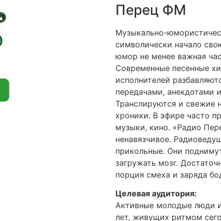
Перец ФМ
Музыкально-юмористическ
символически начало свою
юмор не менее важная час
Современные песенные хи
исполнителей разбавляют
передачами, анекдотами и
Транслируются и свежие 
хроники. В эфире часто п
музыки, кино. «Радио Пе
ненавязчивое. Радиоведу
прикольные. Они поднимут
загружать мозг. Достаточн
порция смеха и заряда бо
Целевая аудитория:
Активные молодые люди и
лет, живущих ритмом сего