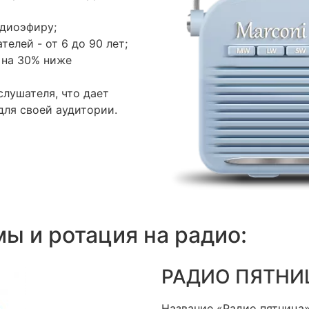
адиоэфиру;
елей - от 6 до 90 лет;
 на 30% ниже
лушателя, что дает
ля своей аудитории.
ы и ротация на радио:
РАДИО ПЯТНИ
Название «Радио пятница»