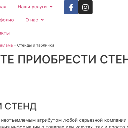
ная
Наши услуги
фолио
О нас
акты
еклама
–
Стенды и таблички
ТЕ ПРИОБРЕСТИ СТЕ
 СТЕНД
 неотъемлемым атрибутом любой серьезной компании 
ния информации о товарах или услугах, так и просто 